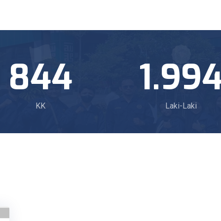
844
1.99
KK
Laki-Laki