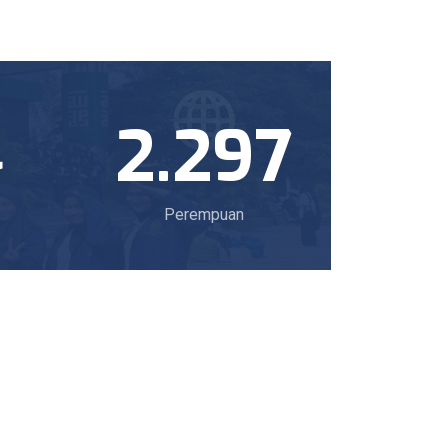
4
2.297
Perempuan